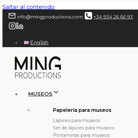
Saltar al contenido
info@mingproductions.com
+34 934 26 66 93
English
MUSEOS
Papelería para museos
Lápices para museos
Set de lápices para museos
Portaminas para museos