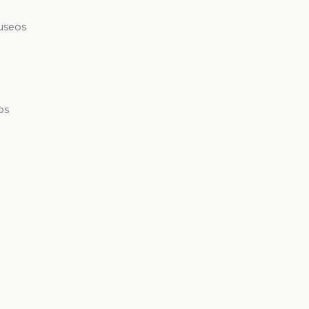
museos
os