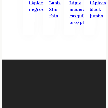
Lápices
Lápiz
Lápiz
Lápices
negros
Slim
madera
black
thin
casquillo
jumbo
oro/plata