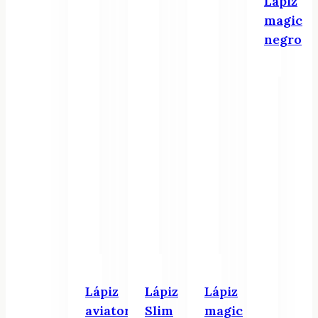
Lápiz
magic
negro
Lápiz
Lápiz
Lápiz
aviator
Slim
magic