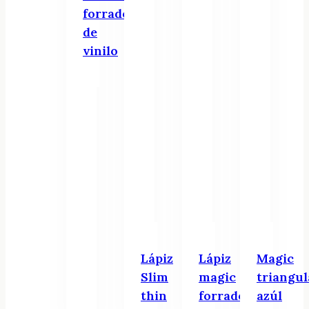
forrados
de
vinilo
Lápiz
Lápiz
Magic
Slim
magic
triangul
thin
forrado
azúl